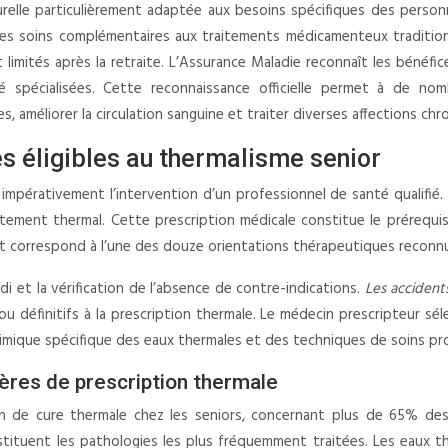
elle particulièrement adaptée aux besoins spécifiques des person
 des soins complémentaires aux traitements médicamenteux tradition
t limités après la retraite. L’Assurance Maladie reconnaît les béné
 spécialisées. Cette reconnaissance officielle permet à de nom
es, améliorer la circulation sanguine et traiter diverses affections chr
s éligibles au thermalisme senior
impérativement l’intervention d’un professionnel de santé qualifié. 
tement thermal. Cette prescription médicale constitue le prérequis
ent correspond à l’une des douze orientations thérapeutiques reconnu
 et la vérification de l’absence de contre-indications.
Les accidents
u définitifs à la prescription thermale. Le médecin prescripteur sé
himique spécifique des eaux thermales et des techniques de soins p
tères de prescription thermale
ion de cure thermale chez les seniors, concernant plus de 65% des
nstituent les pathologies les plus fréquemment traitées. Les eaux 