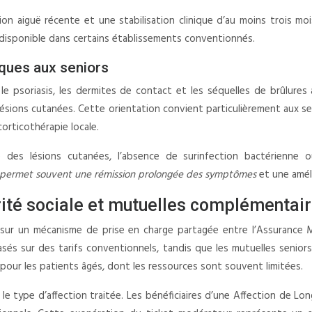
ion aiguë récente et une stabilisation clinique d’au moins trois m
 disponible dans certains établissements conventionnés.
ques aux seniors
le psoriasis, les dermites de contact et les séquelles de brûlures 
s lésions cutanées. Cette orientation convient particulièrement aux
orticothérapie locale.
e des lésions cutanées, l’absence de surinfection bactérienne 
 permet souvent une rémission prolongée des symptômes
et une améli
té sociale et mutuelles complémentai
r un mécanisme de prise en charge partagée entre l’Assurance Mal
és sur des tarifs conventionnels, tandis que les mutuelles seniors
pour les patients âgés, dont les ressources sont souvent limitées.
et le type d’affection traitée. Les bénéficiaires d’une Affection de