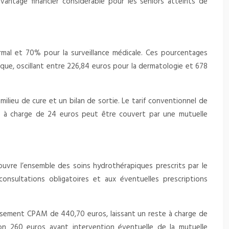
antage financier considérable pour les seniors atteints de
rmal et 70% pour la surveillance médicale. Ces pourcentages
tique, oscillant entre 226,84 euros pour la dermatologie et 678
ilieu de cure et un bilan de sortie. Le tarif conventionnel de
e à charge de 24 euros peut être couvert par une mutuelle
couvre l’ensemble des soins hydrothérapiques prescrits par le
nsultations obligatoires et aux éventuelles prescriptions
ursement CPAM de 440,70 euros, laissant un reste à charge de
ron 260 euros avant intervention éventuelle de la mutuelle