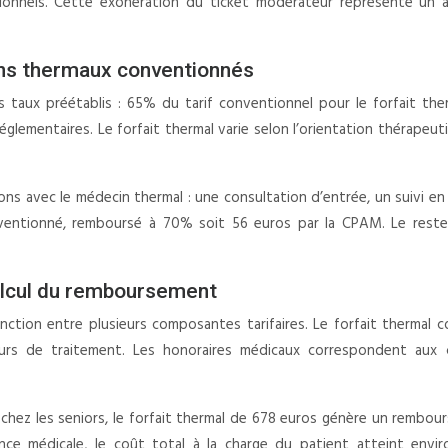
ionnels. Cette exonération du ticket modérateur représente un av
ins thermaux conventionnés
 taux préétablis : 65% du tarif conventionnel pour le forfait the
églementaires. Le forfait thermal varie selon l’orientation thérapeu
ns avec le médecin thermal : une consultation d’entrée, un suivi en m
nventionné, remboursé à 70% soit 56 euros par la CPAM. Le rest
calcul du remboursement
nction entre plusieurs composantes tarifaires. Le forfait thermal 
rs de traitement. Les honoraires médicaux correspondent aux co
e chez les seniors, le forfait thermal de 678 euros génère un rembo
ance médicale, le coût total à la charge du patient atteint envi