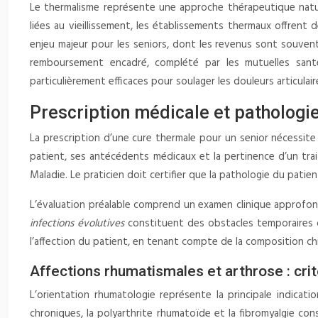
Le thermalisme représente une approche thérapeutique natur
liées au vieillissement, les établissements thermaux offrent
enjeu majeur pour les seniors, dont les revenus sont souven
remboursement encadré, complété par les mutuelles santé
particulièrement efficaces pour soulager les douleurs articulair
Prescription médicale et pathologie
La prescription d’une cure thermale pour un senior nécessite 
patient, ses antécédents médicaux et la pertinence d’un trai
Maladie. Le praticien doit certifier que la pathologie du pati
L’évaluation préalable comprend un examen clinique approfondi
infections évolutives
constituent des obstacles temporaires o
l’affection du patient, en tenant compte de la composition c
Affections rhumatismales et arthrose : cri
L’orientation rhumatologie représente la principale indicat
chroniques, la polyarthrite rhumatoïde et la fibromyalgie co