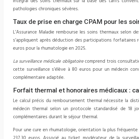
intégral des soins thermaux sur la base des tarifs convent
pathologies chroniques sévères.
Taux de prise en charge CPAM pour les so
L’Assurance Maladie rembourse les soins thermaux selon des
s’appliquent après déduction des participations forfaitaires r
euros pour la rhumatologie en 2025.
La surveillance médicale obligatoire
comprend trois consultatio
cette surveillance s’élève à 80 euros pour un médecin co
complémentaire adaptée.
Forfait thermal et honoraires médicaux : 
Le calcul précis du remboursement thermal nécessite la disti
médecin thermal selon un protocole standardisé de 18 jou
complémentaires durant le séjour thermal.
Pour une cure en rhumatologie, orientation la plus fréquent
237,30 euros. Associé au ticket modérateur de la surveill