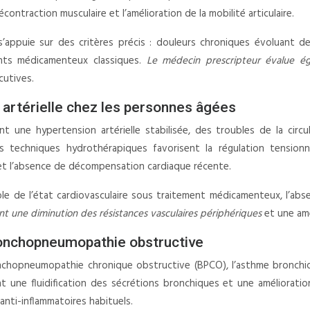
écontraction musculaire et l’amélioration de la mobilité articulaire.
s’appuie sur des critères précis : douleurs chroniques évoluant dep
ments médicamenteux classiques.
Le médecin prescripteur évalue é
cutives.
 artérielle chez les personnes âgées
ant une hypertension artérielle stabilisée, des troubles de la circ
 techniques hydrothérapiques favorisent la régulation tensionne
 et l’absence de décompensation cardiaque récente.
able de l’état cardiovasculaire sous traitement médicamenteux, l’abs
 une diminution des résistances vasculaires périphériques
et une amé
ronchopneumopathie obstructive
ronchopneumopathie chronique obstructive (BPCO), l’asthme bronchiq
nt une fluidification des sécrétions bronchiques et une améliorati
nti-inflammatoires habituels.